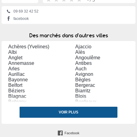
09 69 32 42 52
facebook
Des marchés dans d'autres villes
Achères (Yvelines)
Ajaccio
Albi
Alès
Anglet
Angoulême
Annemasse
Antibes
Arles
Auch
Aurillac
Avignon
Bayonne
Bègles
Belfort
Bergerac
Béziers
Biarritz
Blagnac
Blois
Bobigny
Bordeaux
Bourg en Bresse
Bourges
Bourg lès Valence
VOIR PLUS
Bourgoin Jallieu
Bressuire
Brive la Gaillarde
Bruay la Buissière
Caen
Cambrai
Carpentras
Facebook
Carvin
Castres (Tarn)