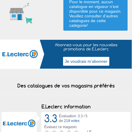
Pour le moment, aucun
catalogue en vigueur n’est
disponible pour ce magasin.
Veuillez consulter d’autres
catalogues de
cette
catégorie
!
Abonnez-vous pour les nouvelles
promotions de E.Leclerc
Des catalogues de vos magasins préférés
E.Leclerc information
3.3
Évaluation: 3.3 /
5
de
219 votes
Évaluez ce magasin:
-
/ 5