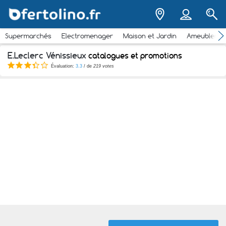
Supermarchés
Electromenager
Maison et Jardin
Ameubleme
E.Leclerc Vénissieux
catalogues et promotions
Évaluation:
3.3
/ de
219 votes