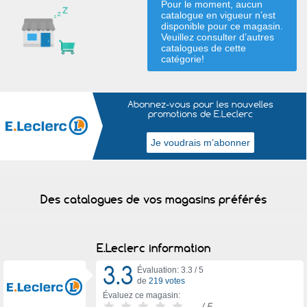
Pour le moment, aucun
catalogue en vigueur n’est
disponible pour ce magasin.
Veuillez consulter d’autres
catalogues de
cette
catégorie
!
Abonnez-vous pour les nouvelles
promotions de E.Leclerc
Des catalogues de vos magasins préférés
E.Leclerc information
3.3
Évaluation: 3.3 /
5
de
219 votes
Évaluez ce magasin:
-
/ 5