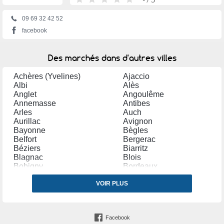
09 69 32 42 52
facebook
Des marchés dans d'autres villes
Achères (Yvelines)
Ajaccio
Albi
Alès
Anglet
Angoulême
Annemasse
Antibes
Arles
Auch
Aurillac
Avignon
Bayonne
Bègles
Belfort
Bergerac
Béziers
Biarritz
Blagnac
Blois
Bobigny
Bordeaux
Bourg en Bresse
Bourges
Bourg lès Valence
VOIR PLUS
Bourgoin Jallieu
Bressuire
Brive la Gaillarde
Bruay la Buissière
Caen
Cambrai
Carpentras
Facebook
Carvin
Castres (Tarn)