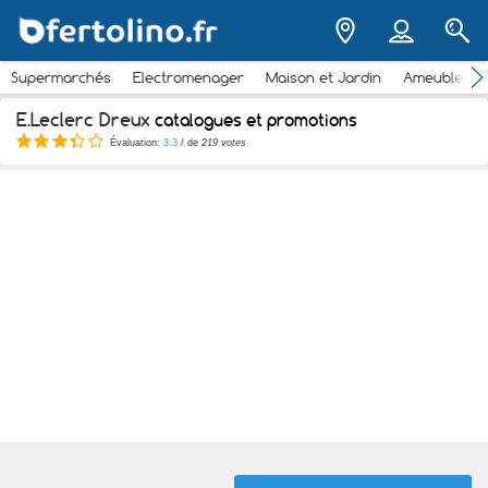
Supermarchés
Electromenager
Maison et Jardin
Ameubleme
E.Leclerc Dreux
catalogues et promotions
Évaluation:
3.3
/ de
219 votes