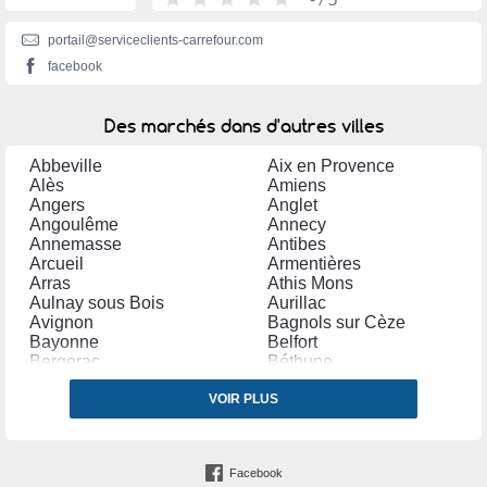
portail@serviceclients-carrefour.com
facebook
Des marchés dans d'autres villes
Abbeville
Aix en Provence
Alès
Amiens
Angers
Anglet
Angoulême
Annecy
Annemasse
Antibes
Arcueil
Armentières
Arras
Athis Mons
Aulnay sous Bois
Aurillac
Avignon
Bagnols sur Cèze
Bayonne
Belfort
Bergerac
Béthune
Béziers
Biarritz
Blagnac
VOIR PLUS
Bordeaux
Boulogne Billancourt
Boulogne sur Mer
Bourges
Bourg la Reine
Bourgoin Jallieu
Brive la Gaillarde
Facebook
Brunoy
Caen