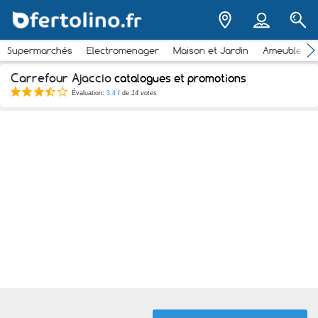
Supermarchés
Electromenager
Maison et Jardin
Ameubleme
Carrefour Ajaccio
catalogues et promotions
Évaluation:
3.4
/ de
14 votes