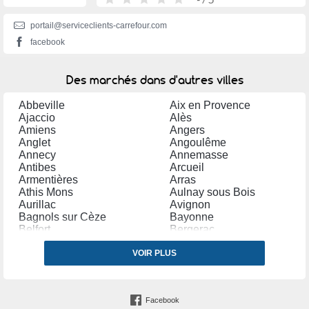
portail@serviceclients-carrefour.com
facebook
Des marchés dans d'autres villes
Abbeville
Aix en Provence
Ajaccio
Alès
Amiens
Angers
Anglet
Angoulême
Annecy
Annemasse
Antibes
Arcueil
Armentières
Arras
Athis Mons
Aulnay sous Bois
Aurillac
Avignon
Bagnols sur Cèze
Bayonne
Belfort
Bergerac
Béthune
Béziers
Biarritz
VOIR PLUS
Blagnac
Bordeaux
Boulogne Billancourt
Boulogne sur Mer
Bourges
Bourg la Reine
Bourgoin Jallieu
Facebook
Brive la Gaillarde
Brunoy