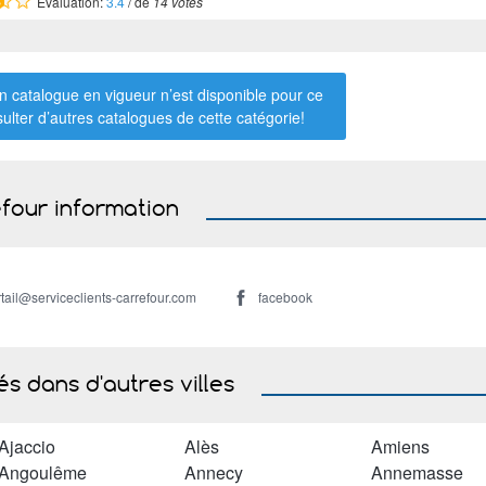
Évaluation:
3.4
/ de
14 votes
 catalogue en vigueur n’est disponible pour ce
sulter d’autres catalogues de
cette catégorie
!
four information
tail@serviceclients-carrefour.com
facebook
s dans d'autres villes
Ajaccio
Alès
Amiens
Angoulême
Annecy
Annemasse