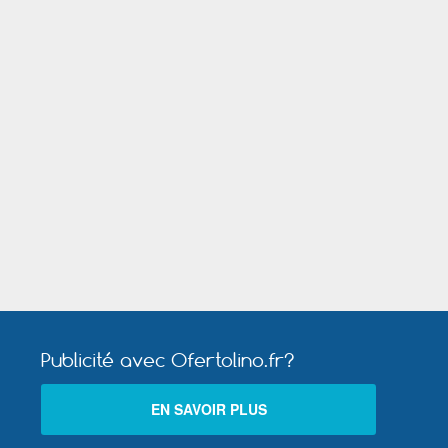
onde)
Montigny le Bretonneux
rge
Publicité avec Ofertolino.fr?
EN SAVOIR PLUS