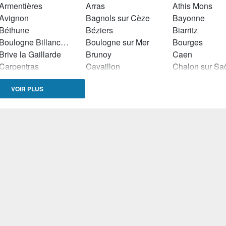
Armentières
Arras
Athis Mons
Avignon
Bagnols sur Cèze
Bayonne
Béthune
Béziers
Biarritz
Boulogne Billancourt
Boulogne sur Mer
Bourges
Brive la Gaillarde
Brunoy
Caen
Carpentras
Cavaillon
Chalon sur Sa
Charleville Mézières
Châteauroux
Châtenay Mala
VOIR PLUS
Chennevières sur Marne
Cherbourg Octeville
Cholet
Clichy
Colombes
Colomiers
Courbevoie
Créteil
Dammarie les 
Denain
Deuil la Barre
Dieppe
Drancy
Dunkerque
Echirolles
Elbeuf
Ermont
Etampes
Firminy
Fougères
Gardanne
Grenoble
Guyancourt
Hazebrouck
Issy les Moulineaux
La Ciotat
La Madeleine
Lambersart
Lanester
Lannion
Le Havre
Les Clayes sous Bois
Levallois Perre
Limoges
Livry Gargan
Loos