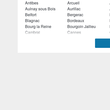
Antibes
Arcueil
Aulnay sous Bois
Aurillac
Belfort
Bergerac
Blagnac
Bordeaux
Bourg la Reine
Bourgoin Jallieu
Cambrai
Cannes
Chambéry
Champs sur Marne
Châtillon
Chelles (Seine et Marne)
Clamart
Clermont Ferrand
Compiègne
Concarneau
Dax
Décines Charpieu
Dijon
Douai
Ecully
Elancourt
Evreux
Evry
Givors
Grasse
Hérouville Saint Clair
Hyères
La Teste de Buch
La Valette du Var
Laval
Le Creusot
Liévin
Lille