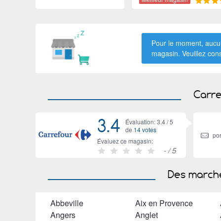
Pour le moment, aucun
magasin. Veuillez con
Carre
3.4
Évaluation: 3.4 /
5
de
14 votes
por
Évaluez ce magasin:
-
/ 5
Des marché
Abbeville
Aix en Provence
Angers
Anglet