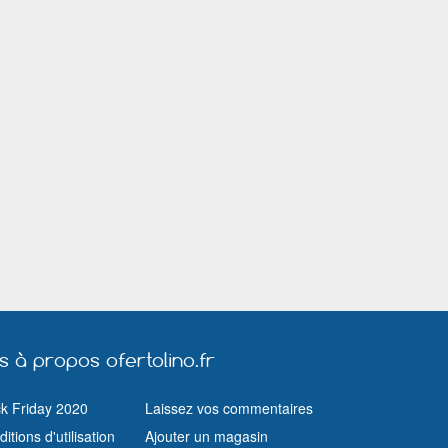
Malakoff
Mandelieu la Napoule
Marseille
Melun
Menton
Mérignac (Gir
Meyzieu
Miramas
Mulhouse
Muret
Nancy
Neuilly sur Seine
Nice
Nîmes
Orléans
Paris
Pau
Ploemeur
Pontault Combault
Port de Bouc
Rambouillet
Rennes
Rezé
Romorantin Lanthenay
Ronchin
Rouen
Sainte Geneviève des Bois (Essonne)
Saint Germain en Laye
Saint Herblain
Saint Quentin
Sartrouville
Savigny sur O
Six Fours les Plages
Strasbourg
Suresnes
Toulon
Toulouse
Tournefeuille
Valence
Valenciennes
Vallauris
Vélizy Villacoublay
Vendôme
Vénissieux
us à propos ofertolino.fr
Vichy
Vienne
Villejuif
Vincennes
Vitrolles (Bouches du Rhône)
Vitry sur Seine
ck Friday 2020
Laissez vos commentaires
Yerres
itions d'utilisation
Ajouter un magasin