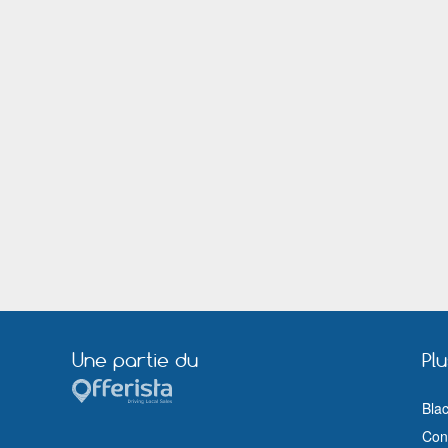
Lorient
Lyon
Maubeuge
Maurepas (Yvelines)
Meudon
Meylan
Montluçon
Moulins (Allier)
Nanterre
Nantes
Nogent sur Marne
Orange
Pertuis
Pessac
Puteaux
Quimper
Riom
Rochefort (Charente Maritime)
Royan
Saint Cloud
Saint Mandé
Saint Nazaire (Loire Atlantique)
Sète
Sèvres
Taverny
Thiais
Tours
Troyes
Vannes
Vanves
Une partie du
Pl
Versailles
Vesoul
Villeneuve sur Lot
Villeurbanne
Bla
Voiron
Wasquehal
Cond