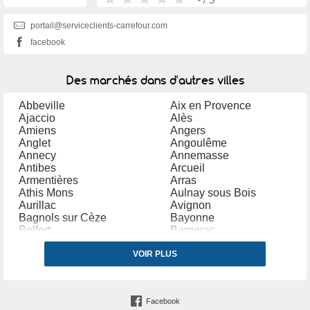
portail@serviceclients-carrefour.com
facebook
Des marchés dans d'autres villes
Abbeville
Aix en Provence
Ajaccio
Alès
Amiens
Angers
Anglet
Angoulême
Annecy
Annemasse
Antibes
Arcueil
Armentières
Arras
Athis Mons
Aulnay sous Bois
Aurillac
Avignon
Bagnols sur Cèze
Bayonne
Belfort
Bergerac
Béthune
Béziers
Biarritz
VOIR PLUS
Blagnac
Bordeaux
Boulogne Billancourt
Boulogne sur Mer
Bourges
Bourg la Reine
Bourgoin Jallieu
Facebook
Brive la Gaillarde
Brunoy