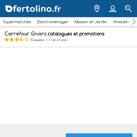
Supermarchés
Electromenager
Maison et Jardin
Ameubleme
Carrefour Givors
catalogues et promotions
Évaluation:
3.4
/ de
14 votes