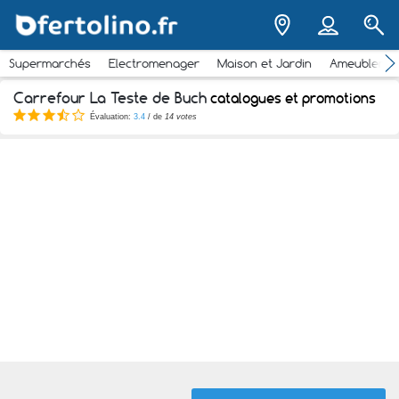
Supermarchés
Electromenager
Maison et Jardin
Ameubleme
Carrefour La Teste de Buch
catalogues et promotions
Évaluation:
3.4
/ de
14 votes