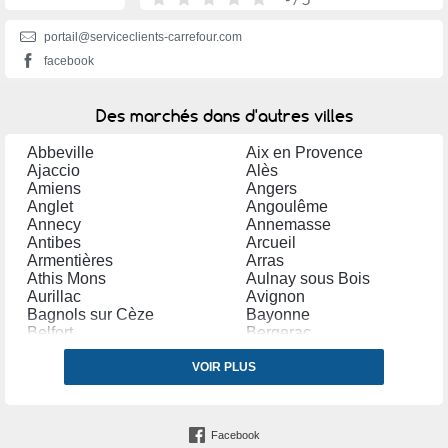
portail@serviceclients-carrefour.com
facebook
Des marchés dans d'autres villes
Abbeville
Aix en Provence
Ajaccio
Alès
Amiens
Angers
Anglet
Angoulême
Annecy
Annemasse
Antibes
Arcueil
Armentières
Arras
Athis Mons
Aulnay sous Bois
Aurillac
Avignon
Bagnols sur Cèze
Bayonne
Belfort
Bergerac
Béthune
Béziers
Biarritz
VOIR PLUS
Blagnac
Bordeaux
Boulogne Billancourt
Boulogne sur Mer
Bourges
Bourg la Reine
Bourgoin Jallieu
Facebook
Brive la Gaillarde
Brunoy