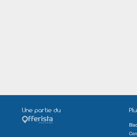
Loos
Lorient
Marseille
Maubeuge
Mérignac (Gironde)
Meudon
Montluçon
Moulins (Allier)
Nanterre
Nantes
Nogent sur Marne
Orange
Pertuis
Pessac
Puteaux
Quimper
Riom
Rochefort (Charente Maritime)
Royan
Saint Cloud
Saint Mandé
Saint Nazaire (Loire Atlantique)
Sète
Sèvres
Taverny
Thiais
Tours
Troyes
Vannes
Vanves
Une partie du
Pl
Versailles
Vesoul
Villeneuve sur Lot
Villeurbanne
Bla
Voiron
Wasquehal
Cond