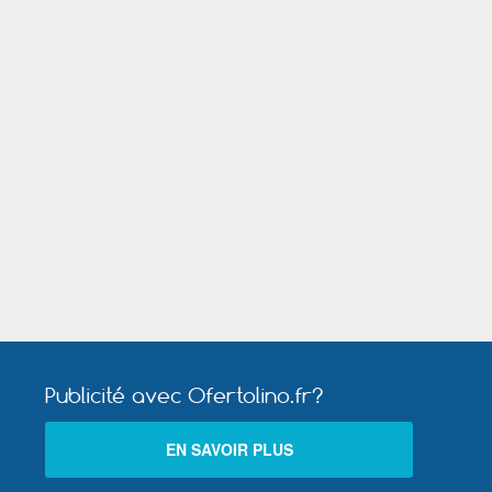
Mandelieu la Napoule
Montigny le Bretonneux
rge
Publicité avec Ofertolino.fr?
EN SAVOIR PLUS