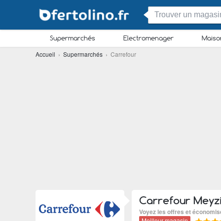
Supermarchés
Electromenager
Maiso
Accueil
›
Supermarchés
› Carrefour
Carrefour Meyz
Voyez les offres et économi
Meilleur magasin