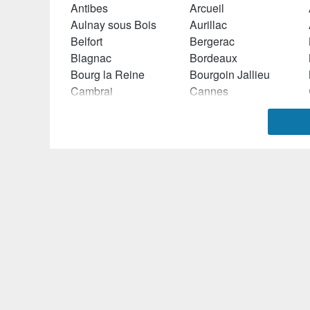
Antibes
Arcueil
Aulnay sous Bois
Aurillac
Belfort
Bergerac
Blagnac
Bordeaux
Bourg la Reine
Bourgoin Jallieu
Cambrai
Cannes
Chambéry
Champs sur Marne
Châtillon
Chelles (Seine et Marne)
Clamart
Clermont Ferrand
Compiègne
Concarneau
Dax
Décines Charpieu
Dijon
Douai
Ecully
Elancourt
Evreux
Evry
Givors
Grasse
Hérouville Saint Clair
Hyères
La Teste de Buch
La Valette du Var
Laval
Le Creusot
Levallois Perret
Liévin