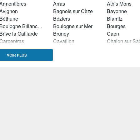
Armentières
Arras
Athis Mons
Avignon
Bagnols sur Cèze
Bayonne
Béthune
Béziers
Biarritz
Boulogne Billancourt
Boulogne sur Mer
Bourges
Brive la Gaillarde
Brunoy
Caen
Carpentras
Cavaillon
Chalon sur Sa
Charleville Mézières
Châteauroux
Châtenay Mala
VOIR PLUS
Chennevières sur Marne
Cherbourg Octeville
Cholet
Clichy
Colombes
Colomiers
Courbevoie
Créteil
Dammarie les 
Denain
Deuil la Barre
Dieppe
Drancy
Dunkerque
Echirolles
Elbeuf
Ermont
Etampes
Firminy
Fougères
Gardanne
Grenoble
Guyancourt
Hazebrouck
Issy les Moulineaux
La Ciotat
La Madeleine
Lambersart
Lanester
Lannion
Le Havre
Lens
Lille
Limoges
Livry Gargan