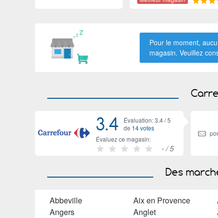
Pour le moment, aucun
magasin. Veuillez con
Carre
3.4
Évaluation: 3.4 /
5
de
14 votes
por
Évaluez ce magasin:
-
/ 5
Des marché
Abbeville
Aix en Provence
Angers
Anglet