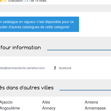
Évaluation:
3.4
/ de
14 votes
 catalogue en vigueur n’est disponible pour ce
sulter d’autres catalogues de
cette catégorie
!
four information
tail@serviceclients-carrefour.com
facebook
s dans d'autres villes
Ajaccio
Alès
Amiens
Angoulême
Annecy
Annemasse