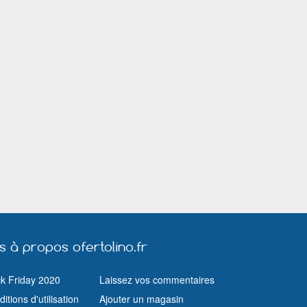
Lyon
Malakoff
Maurepas (Yvelines)
Melun
Menton
Meylan
Miramas
Mulhouse
Muret
Nancy
Neuilly sur Seine
Nice
Nîmes
Orléans
Paris
Pau
Ploemeur
Pontault Combault
Port de Bouc
Rambouillet
Rennes
Rezé
Romorantin Lanthenay
Ronchin
Rouen
Sainte Geneviève des Bois (Essonne)
Saint Germain en Laye
Saint Herblain
Saint Quentin
Sartrouville
Savigny sur O
Six Fours les Plages
Strasbourg
Suresnes
Toulon
Toulouse
Tournefeuille
Valence
Valenciennes
Vallauris
Vélizy Villacoublay
Vendôme
Vénissieux
us à propos ofertolino.fr
Vichy
Vienne
Villejuif
Vincennes
Vitrolles (Bouches du Rhône)
Vitry sur Seine
ck Friday 2020
Laissez vos commentaires
Yerres
itions d'utilisation
Ajouter un magasin