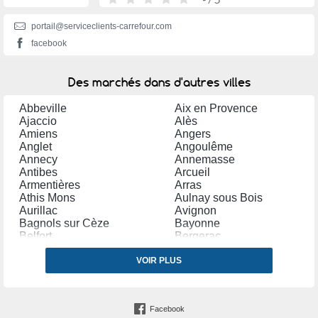
portail@serviceclients-carrefour.com
facebook
Des marchés dans d'autres villes
Abbeville
Aix en Provence
Ajaccio
Alès
Amiens
Angers
Anglet
Angoulême
Annecy
Annemasse
Antibes
Arcueil
Armentières
Arras
Athis Mons
Aulnay sous Bois
Aurillac
Avignon
Bagnols sur Cèze
Bayonne
Belfort
Bergerac
Béthune
Béziers
Biarritz
VOIR PLUS
Blagnac
Bordeaux
Boulogne Billancourt
Boulogne sur Mer
Bourges
Bourg la Reine
Bourgoin Jallieu
Facebook
Brive la Gaillarde
Brunoy