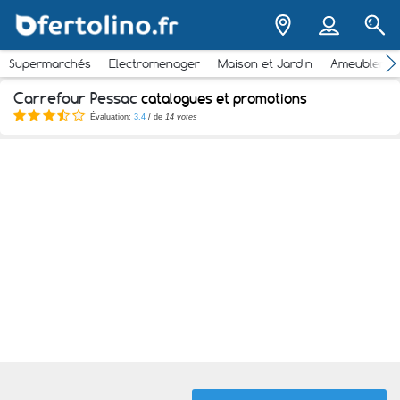
Supermarchés
Electromenager
Maison et Jardin
Ameubleme
Carrefour Pessac
catalogues et promotions
Évaluation:
3.4
/ de
14 votes