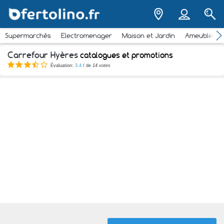
Supermarchés
Electromenager
Maison et Jardin
Ameubleme
Carrefour Hyères
catalogues et promotions
Évaluation:
3.4
/ de
14 votes