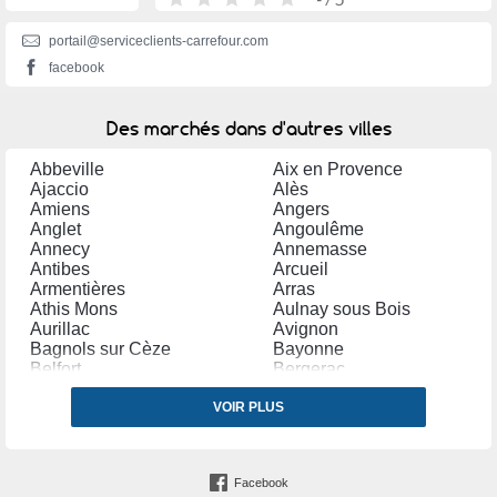
portail@serviceclients-carrefour.com
facebook
Des marchés dans d'autres villes
Abbeville
Aix en Provence
Ajaccio
Alès
Amiens
Angers
Anglet
Angoulême
Annecy
Annemasse
Antibes
Arcueil
Armentières
Arras
Athis Mons
Aulnay sous Bois
Aurillac
Avignon
Bagnols sur Cèze
Bayonne
Belfort
Bergerac
Béthune
Béziers
Biarritz
VOIR PLUS
Blagnac
Bordeaux
Boulogne Billancourt
Boulogne sur Mer
Bourges
Bourg la Reine
Bourgoin Jallieu
Facebook
Brive la Gaillarde
Brunoy