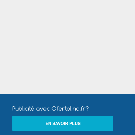
Mandelieu la Napoule
ault
Saint Germain en Laye
Publicité avec Ofertolino.fr?
Vitrolles (Bouches du Rhône)
EN SAVOIR PLUS