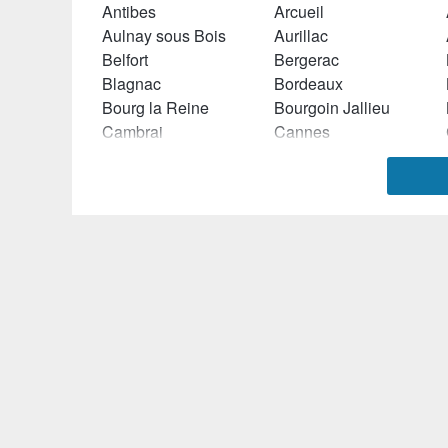
Antibes
Arcueil
Aulnay sous Bois
Aurillac
Belfort
Bergerac
Blagnac
Bordeaux
Bourg la Reine
Bourgoin Jallieu
Cambrai
Cannes
Chambéry
Champs sur Marne
Châtillon
Chelles (Seine et Marne)
Clamart
Clermont Ferrand
Compiègne
Concarneau
Dax
Décines Charpieu
Dijon
Douai
Ecully
Elancourt
Evreux
Evry
Givors
Grasse
Hérouville Saint Clair
Hyères
La Teste de Buch
La Valette du Var
Laval
Le Creusot
Levallois Perret
Liévin