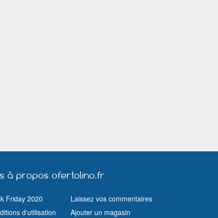
Lyon
Malakoff
Maurepas (Yvelines)
Melun
Menton
Meylan
Meyzieu
Miramas
Moulins (Allier)
Mulhouse
Muret
Nantes
Neuilly sur Seine
Nice
Orange
Orléans
Paris
Pessac
Ploemeur
Pontault Comb
Quimper
Rambouillet
Rennes
Rochefort (Charente Maritime)
Romorantin Lanthenay
Ronchin
Saint Cloud
Sainte Geneviève des Bois (Essonne)
Saint Nazaire (Loire Atlantique)
Saint Quentin
Sartrouville
Sèvres
Six Fours les Plages
Strasbourg
Thiais
Toulon
Toulouse
Troyes
Valence
Valenciennes
Vanves
Vélizy Villacoublay
Vendôme
us à propos ofertolino.fr
Vesoul
Vichy
Vienne
Villeurbanne
Vincennes
ck Friday 2020
Laissez vos commentaires
Wasquehal
itions d'utilisation
Ajouter un magasin