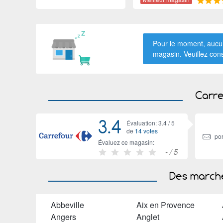
Pour le moment, aucun
magasin. Veuillez con
Carre
3.4
Évaluation: 3.4 /
5
de
14 votes
por
Évaluez ce magasin:
-
/ 5
Des marché
Abbeville
Aix en Provence
Angers
Anglet