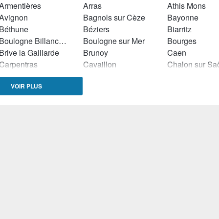
Armentières
Arras
Athis Mons
Avignon
Bagnols sur Cèze
Bayonne
Béthune
Béziers
Biarritz
Boulogne Billancourt
Boulogne sur Mer
Bourges
Brive la Gaillarde
Brunoy
Caen
Carpentras
Cavaillon
Chalon sur Sa
Charleville Mézières
Châteauroux
Châtenay Mala
VOIR PLUS
Chennevières sur Marne
Cherbourg Octeville
Cholet
Clichy
Colombes
Colomiers
Courbevoie
Créteil
Dammarie les 
Denain
Deuil la Barre
Dieppe
Drancy
Dunkerque
Echirolles
Elbeuf
Ermont
Etampes
Firminy
Fougères
Gardanne
Grenoble
Guyancourt
Hazebrouck
Issy les Moulineaux
La Ciotat
La Madeleine
Lambersart
Lanester
Lannion
Le Havre
Lens
Lille
Limoges
Livry Gargan