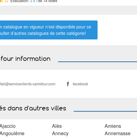
Évaluation:
3.4
/ de
14 votes
 catalogue en vigueur n’est disponible pour ce
sulter d’autres catalogues de
cette catégorie
!
four information
tail@serviceclients-carrefour.com
facebook
s dans d'autres villes
Ajaccio
Alès
Amiens
Angoulême
Annecy
Annemasse