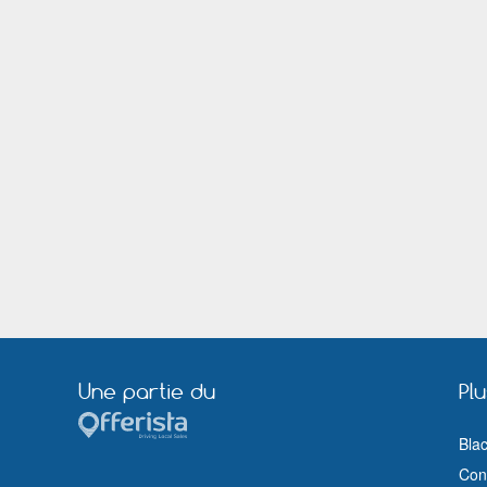
Loos
Lorient
Marseille
Maubeuge
Mérignac (Gironde)
Meudon
Montigny le Bretonneux
Montluçon
Nancy
Nanterre
Nîmes
Nogent sur Marne
Pau
Pertuis
Port de Bouc
Puteaux
Rezé
Riom
Rouen
Royan
Saint Herblain
Saint Mandé
Savigny sur Orge
Sète
Suresnes
Taverny
Tournefeuille
Tours
Vallauris
Vannes
Une partie du
Pl
Vénissieux
Versailles
Villejuif
Villeneuve sur Lot
Bla
Vitry sur Seine
Voiron
Cond