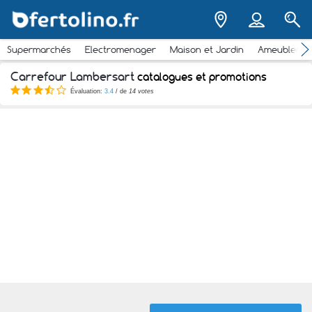
Supermarchés
Electromenager
Maison et Jardin
Ameubleme
Carrefour Lambersart
catalogues et promotions
Évaluation:
3.4
/ de
14 votes