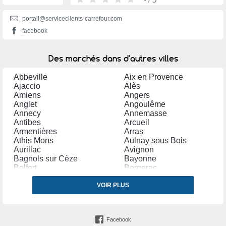
portail@serviceclients-carrefour.com
facebook
Des marchés dans d'autres villes
Abbeville
Aix en Provence
Ajaccio
Alès
Amiens
Angers
Anglet
Angoulême
Annecy
Annemasse
Antibes
Arcueil
Armentières
Arras
Athis Mons
Aulnay sous Bois
Aurillac
Avignon
Bagnols sur Cèze
Bayonne
Belfort
Bergerac
Béthune
Béziers
Biarritz
VOIR PLUS
Blagnac
Bordeaux
Boulogne Billancourt
Boulogne sur Mer
Bourges
Bourg la Reine
Bourgoin Jallieu
Facebook
Brive la Gaillarde
Brunoy