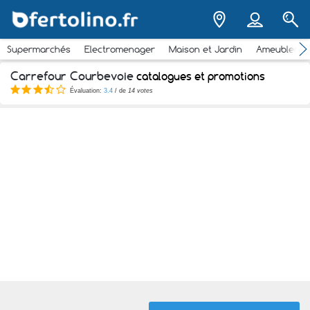
Supermarchés
Electromenager
Maison et Jardin
Ameubleme
Carrefour Courbevoie
catalogues et promotions
Évaluation:
3.4
/ de
14 votes