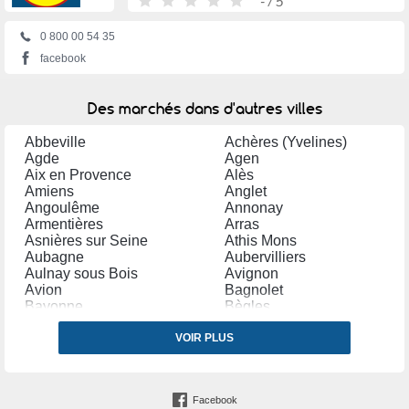
-
/ 5
0 800 00 54 35
facebook
Des marchés dans d'autres villes
Abbeville
Achères (Yvelines)
Agde
Agen
Aix en Provence
Alès
Amiens
Anglet
Angoulême
Annonay
Armentières
Arras
Asnières sur Seine
Athis Mons
Aubagne
Aubervilliers
Aulnay sous Bois
Avignon
Avion
Bagnolet
Bayonne
Bègles
Belfort
Bergerac
Béthune
VOIR PLUS
Béziers
Blagnac
Bobigny
Bondy
Bordeaux
Boulogne sur Mer
Bourg en Bresse
Facebook
Bourges
Bourgoin Jallieu