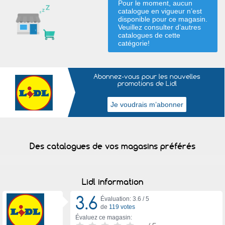
Pour le moment, aucun
catalogue en vigueur n’est
disponible pour ce magasin.
Veuillez consulter d’autres
catalogues de
cette
catégorie
!
Abonnez-vous pour les nouvelles
promotions de Lidl
Des catalogues de vos magasins préférés
Lidl information
3.6
Évaluation: 3.6 /
5
de
119 votes
Évaluez ce magasin: