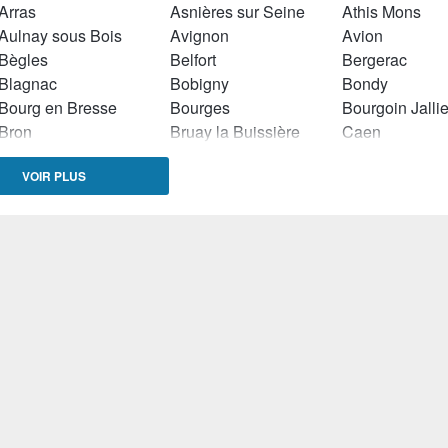
Arras
Asnières sur Seine
Athis Mons
Aulnay sous Bois
Avignon
Avion
Bègles
Belfort
Bergerac
Blagnac
Bobigny
Bondy
Bourg en Bresse
Bourges
Bourgoin Jalli
Bron
Bruay la Buissière
Caen
Cambrai
Cannes
Carpentras
VOIR PLUS
Cavaillon
Cenon
Chalon sur Sa
Champigny sur Marne
Champs sur Marne
Châtillon
Chennevières sur Marne
Chilly Mazarin
Clamart
Clermont Ferrand
Clichy
Colombes
Colomiers
Combs la Ville
Conflans Sainte Honorine
Cormeilles en Parisis
Dammarie les Lys
Dax
Décines Charp
Dole
Douai
Draguignan
Dunkerque
Eaubonne
Echirolles
Equeurdreville Hainneville
Etampes
Evreux
Firminy
Flers (Orne)
Fleury les Aub
Fougères
Fréjus
Frontignan