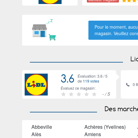
Pour le moment, aucun
magasin. Veuillez con
Li
3.6
Évaluation: 3.6 /
5
de
119 votes
0 
Évaluez ce magasin:
-
/ 5
Des marché
Abbeville
Achères (Yvelines)
Alès
Amiens