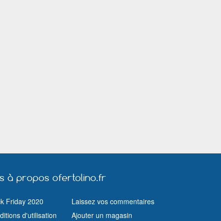
Gif sur Yvette
Givors
Grasse
Haguenau
Hazebrouck
Hénin Beaumo
Illkirch Graffenstaden
Istres
Ivry sur Seine
La Garde (Var)
La Seyne sur Mer
La Teste de B
Lannion
Laval
Le Blanc Mesn
Le Petit Quevilly
Les Lilas
Levallois Perre
Limoges
Lingolsheim
Livry Gargan
Lorient
Louviers
Lunel
Mandelieu la Napoule
Manosque
Mantes la Ville
Marseille
Massy (Essonne)
Maubeuge
Mérignac (Gironde)
Meyzieu
Millau
Montluçon
Montreuil (Seine Saint Denis)
Montrouge
Muret
Nancy
Nanterre
Nice
Nîmes
Orange
Paris
Pau
Pertuis
us à propos ofertolino.fr
Pontault Combault
Pontoise
Quimper
Riom
Ris Orangis
ck Friday 2020
Laissez vos commentaires
Rosny sous Bois
Roubaix
Rouen
itions d'utilisation
Ajouter un magasin