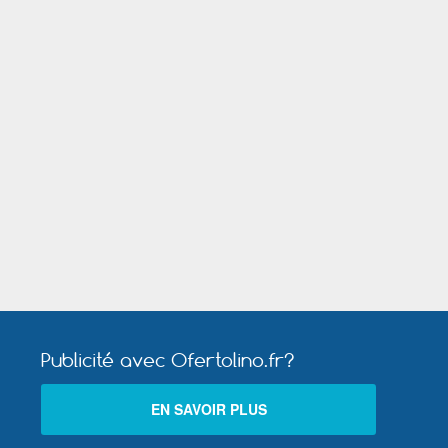
nt
uch
il
t
Publicité avec Ofertolino.fr?
Rochefort (Charente Maritime)
EN SAVOIR PLUS