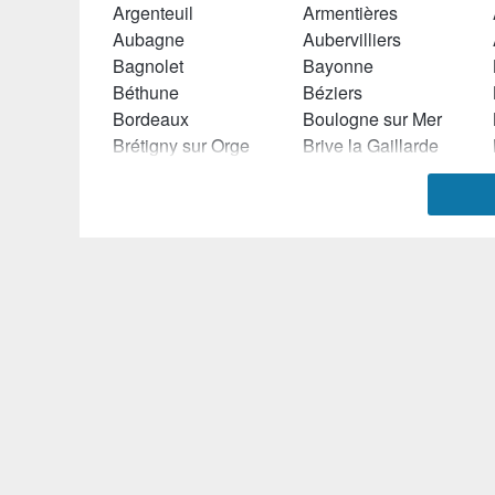
Argenteuil
Armentières
Aubagne
Aubervilliers
Bagnolet
Bayonne
Béthune
Béziers
Bordeaux
Boulogne sur Mer
Brétigny sur Orge
Brive la Gaillarde
Cagnes sur Mer
Caluire et Cuire
Carvin
Castres (Tarn)
Chamalières
Chambéry
Châteauroux
Châtenay Malabry
Choisy le Roi
Cholet
Cluses
Colmar
Compiègne
Concarneau
Créteil
Croix (Nord)
Denain
Dijon
Drancy
Draveil
Epinal
Epinay sur Seine
Evry
Eysines
Fontenay sous Bois
Forbach