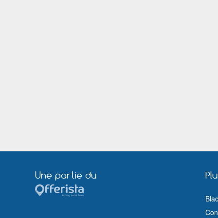
Gardanne
Garges lès Gonesse
Grenoble
Grigny (Essonne)
Herblay
Hérouville Saint Clair
Joué lés Tours
La Ciotat
Lambersart
Lanester
Le Bouscat
Le Grand Quevilly
Liévin
Lille
Longjumeau
Loos
Lyon
Maisons Alfort
Marignane
Marmande
Meaux
Melun
Montceau les Mines
Montfermeil
Morsang sur Orge
Moulins (Allier)
Nantes
Neuilly sur Marne
Orléans
Ozoir la Ferrière
Une partie du
Pl
Pessac
Plaisir
Rennes
Rezé
Bla
Romorantin Lanthenay
Ronchin
Cond