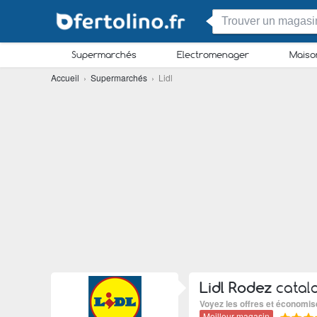
Supermarchés
Electromenager
Maiso
Accueil
›
Supermarchés
› Lidl
Lidl Rodez
catal
Voyez les offres et économis
Meilleur magasin