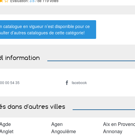
Évaluation:
3.6
/ de
119 votes
 catalogue en vigueur n’est disponible pour ce
sulter d’autres catalogues de
cette catégorie
!
dl information
800 00 54 35
facebook
s dans d'autres villes
Agde
Agen
Aix en Proven
Anglet
Angoulême
Annonay