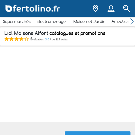
Supermarchés
Electromenager
Maison et Jardin
Ameubleme
Lidl Maisons Alfort
catalogues et promotions
Évaluation:
3.6
/ de
119 votes