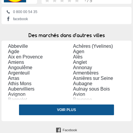
-
/ 5
0 800 00 54 35
facebook
Des marchés dans d'autres villes
Abbeville
Achères (Yvelines)
Agde
Agen
Aix en Provence
Alès
Amiens
Anglet
Angoulême
Annonay
Argenteuil
Armentières
Arras
Asnières sur Seine
Athis Mons
Aubagne
Aubervilliers
Aulnay sous Bois
Avignon
Avion
Bagnolet
Bayonne
Bègles
Belfort
Bergerac
VOIR PLUS
Béthune
Béziers
Blagnac
Bobigny
Bondy
Bordeaux
Boulogne sur Mer
Facebook
Bourg en Bresse
Bourges