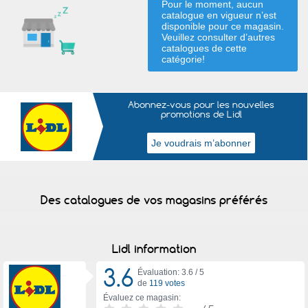
Pour le moment, aucun
catalogue en vigueur n’est
disponible pour ce magasin.
Veuillez consulter d’autres
catalogues de
cette
catégorie
!
Abonnez-vous pour les nouvelles
promotions de Lidl
Des catalogues de vos magasins préférés
Lidl information
3.6
Évaluation: 3.6 /
5
de
119 votes
Évaluez ce magasin: