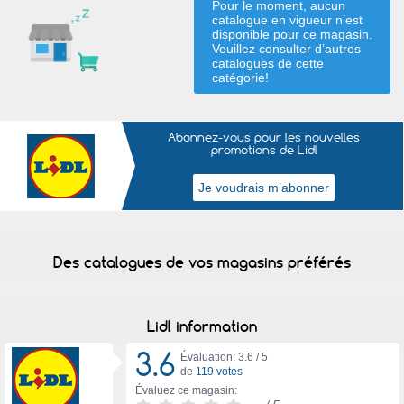
Pour le moment, aucun
catalogue en vigueur n’est
disponible pour ce magasin.
Veuillez consulter d’autres
catalogues de
cette
catégorie
!
Abonnez-vous pour les nouvelles
promotions de Lidl
Des catalogues de vos magasins préférés
Lidl information
3.6
Évaluation: 3.6 /
5
de
119 votes
Évaluez ce magasin: