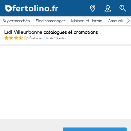
Supermarchés
Electromenager
Maison et Jardin
Ameubleme
Lidl Villeurbanne
catalogues et promotions
Évaluation:
3.6
/ de
119 votes