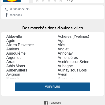
-
/ 5
0 800 00 54 35
facebook
Des marchés dans d'autres villes
Abbeville
Achères (Yvelines)
Agde
Agen
Aix en Provence
Alès
Amiens
Anglet
Angoulême
Annonay
Argenteuil
Armentières
Arras
Asnières sur Seine
Athis Mons
Aubagne
Aubervilliers
Aulnay sous Bois
Avignon
Avion
Bagnolet
Bayonne
Bègles
Belfort
Bergerac
VOIR PLUS
Béthune
Béziers
Blagnac
Bobigny
Bondy
Bordeaux
Boulogne sur Mer
Facebook
Bourg en Bresse
Bourges