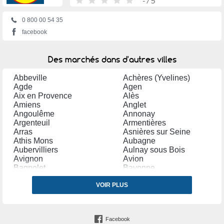
-
/ 5
0 800 00 54 35
facebook
Des marchés dans d'autres villes
Abbeville
Achères (Yvelines)
Agde
Agen
Aix en Provence
Alès
Amiens
Anglet
Angoulême
Annonay
Argenteuil
Armentières
Arras
Asnières sur Seine
Athis Mons
Aubagne
Aubervilliers
Aulnay sous Bois
Avignon
Avion
Bagnolet
Bayonne
Bègles
Belfort
Bergerac
VOIR PLUS
Béthune
Béziers
Blagnac
Bobigny
Bondy
Bordeaux
Boulogne sur Mer
Facebook
Bourg en Bresse
Bourges