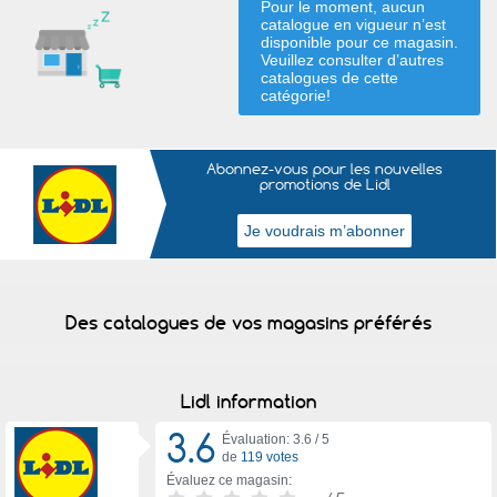
Pour le moment, aucun
catalogue en vigueur n’est
disponible pour ce magasin.
Veuillez consulter d’autres
catalogues de
cette
catégorie
!
Abonnez-vous pour les nouvelles
promotions de Lidl
Des catalogues de vos magasins préférés
Lidl information
3.6
Évaluation: 3.6 /
5
de
119 votes
Évaluez ce magasin: