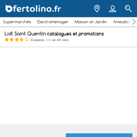
Supermarchés
Electromenager
Maison et Jardin
Ameubleme
Lidl Saint Quentin
catalogues et promotions
Évaluation:
3.6
/ de
119 votes