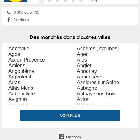
-
/ 5
0 800 00 54 35
facebook
Des marchés dans d'autres villes
Abbeville
Achères (Yvelines)
Agde
Agen
Aix en Provence
Alès
Amiens
Anglet
Angoulême
Annonay
Argenteuil
Armentières
Arras
Asnières sur Seine
Athis Mons
Aubagne
Aubervilliers
Aulnay sous Bois
Avignon
Avion
Bagnolet
Bayonne
Bègles
Belfort
Bergerac
VOIR PLUS
Béthune
Béziers
Blagnac
Bobigny
Bondy
Bordeaux
Boulogne sur Mer
Facebook
Bourg en Bresse
Bourges