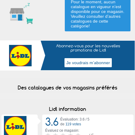
Pour le moment, aucun
catalogue en vigueur n’est
disponible pour ce magasin.
Veuillez consulter d’autres
catalogues de
cette
catégorie
!
Abonnez-vous pour les nouvelles
promotions de Lidl
Des catalogues de vos magasins préférés
Lidl information
3.6
Évaluation: 3.6 /
5
de
119 votes
Évaluez ce magasin: