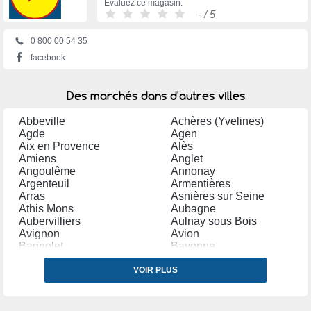
Évaluez ce magasin:
-
/ 5
0 800 00 54 35
facebook
Des marchés dans d'autres villes
Abbeville
Achères (Yvelines)
Agde
Agen
Aix en Provence
Alès
Amiens
Anglet
Angoulême
Annonay
Argenteuil
Armentières
Arras
Asnières sur Seine
Athis Mons
Aubagne
Aubervilliers
Aulnay sous Bois
Avignon
Avion
Bagnolet
Bayonne
Bègles
Belfort
Bergerac
VOIR PLUS
Béthune
Béziers
Blagnac
Bobigny
Bondy
Bordeaux
Boulogne sur Mer