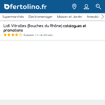
Supermarchés
Electromenager
Maison et Jardin
Ameubleme
Lidl Vitrolles (Bouches du Rhône)
catalogues et
promotions
Évaluation:
3.6
/ de
119 votes