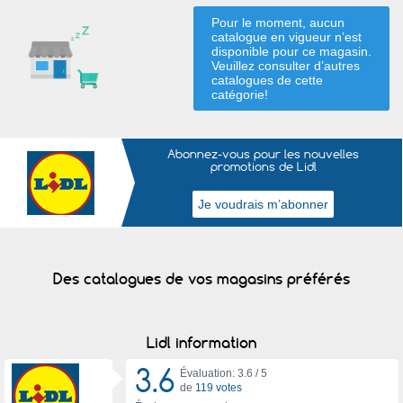
Pour le moment, aucun
catalogue en vigueur n’est
disponible pour ce magasin.
Veuillez consulter d’autres
catalogues de
cette
catégorie
!
Abonnez-vous pour les nouvelles
promotions de Lidl
Des catalogues de vos magasins préférés
Lidl information
3.6
Évaluation: 3.6 /
5
de
119 votes