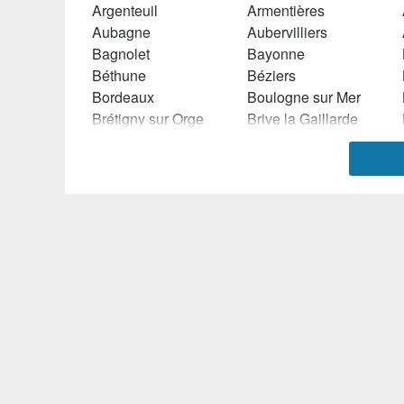
Argenteuil
Armentières
Aubagne
Aubervilliers
Bagnolet
Bayonne
Béthune
Béziers
Bordeaux
Boulogne sur Mer
Brétigny sur Orge
Brive la Gaillarde
Cagnes sur Mer
Caluire et Cuire
Carvin
Castres (Tarn)
Chamalières
Chambéry
Châteauroux
Châtenay Malabry
Choisy le Roi
Cholet
Cluses
Colmar
Compiègne
Concarneau
Créteil
Croix (Nord)
Denain
Dijon
Drancy
Draveil
Epinal
Epinay sur Seine
Evry
Eysines
Fontenay sous Bois
Forbach