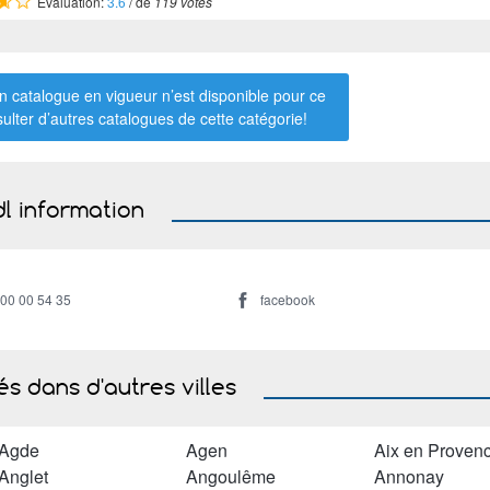
Évaluation:
3.6
/ de
119 votes
 catalogue en vigueur n’est disponible pour ce
sulter d’autres catalogues de
cette catégorie
!
dl information
800 00 54 35
facebook
s dans d'autres villes
Agde
Agen
Aix en Proven
Anglet
Angoulême
Annonay