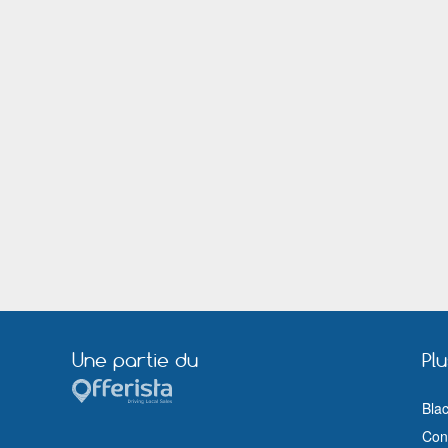
Gardanne
Garges lès Gonesse
Grenoble
Grigny (Essonne)
Herblay
Hérouville Saint Clair
Joué lés Tours
La Ciotat
Lambersart
Lanester
Le Bouscat
Le Grand Quevilly
Liévin
Lille
Longjumeau
Loos
Lyon
Maisons Alfort
Marignane
Marmande
Meaux
Melun
Montceau les Mines
Montfermeil
Morsang sur Orge
Moulins (Allier)
Nantes
Neuilly sur Marne
Orléans
Ozoir la Ferrière
Une partie du
Pl
Pessac
Plaisir
Rennes
Rezé
Bla
Rodez
Romorantin Lanthenay
Cond