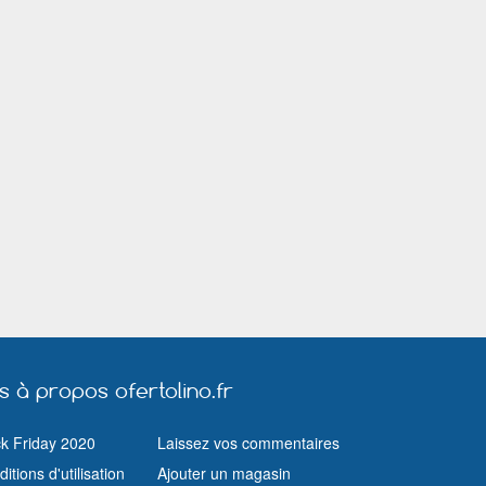
Gif sur Yvette
Givors
Grasse
Haguenau
Hazebrouck
Hénin Beaumo
Illkirch Graffenstaden
Istres
Ivry sur Seine
La Garde (Var)
La Seyne sur Mer
La Teste de B
Lannion
Laval
Le Blanc Mesn
Le Petit Quevilly
Les Lilas
Levallois Perre
Limoges
Lingolsheim
Livry Gargan
Lorient
Louviers
Lunel
Mandelieu la Napoule
Manosque
Mantes la Ville
Marseille
Massy (Essonne)
Maubeuge
Mérignac (Gironde)
Meyzieu
Millau
Montluçon
Montreuil (Seine Saint Denis)
Montrouge
Muret
Nancy
Nanterre
Nice
Nîmes
Orange
Paris
Pau
Pertuis
us à propos ofertolino.fr
Pontault Combault
Pontoise
Quimper
Riom
Ris Orangis
ck Friday 2020
Laissez vos commentaires
Ronchin
Rosny sous Bois
Roubaix
itions d'utilisation
Ajouter un magasin