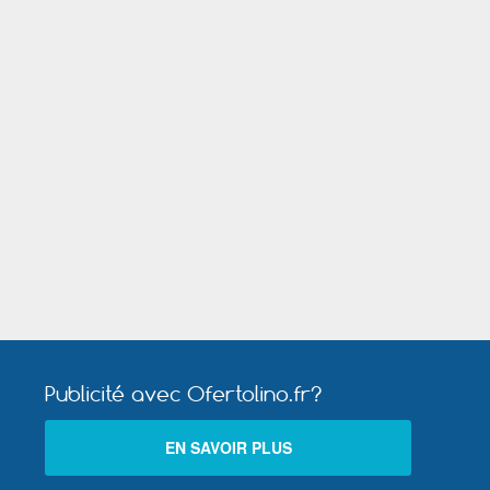
nt
uch
il
t
Publicité avec Ofertolino.fr?
Rochefort (Charente Maritime)
EN SAVOIR PLUS