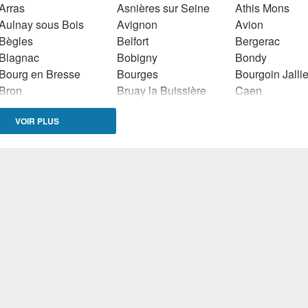
Arras
Asnières sur Seine
Athis Mons
Aulnay sous Bois
Avignon
Avion
Bègles
Belfort
Bergerac
Blagnac
Bobigny
Bondy
Bourg en Bresse
Bourges
Bourgoin Jalli
Bron
Bruay la Buissière
Caen
Cambrai
Cannes
Carpentras
VOIR PLUS
Cavaillon
Cenon
Chalon sur Sa
Champigny sur Marne
Champs sur Marne
Châtillon
Chennevières sur Marne
Chilly Mazarin
Clamart
Clermont Ferrand
Clichy
Colombes
Colomiers
Combs la Ville
Conflans Sainte Honorine
Cormeilles en Parisis
Dammarie les Lys
Dax
Décines Charp
Dole
Douai
Draguignan
Dunkerque
Eaubonne
Echirolles
Equeurdreville Hainneville
Etampes
Evreux
Firminy
Flers (Orne)
Fleury les Aub
Fougères
Fréjus
Frontignan