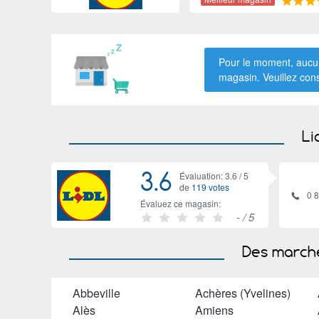
Pour le moment, aucun
magasin. Veuillez con
Li
3.6
Évaluation: 3.6 /
5
de
119 votes
0 
Évaluez ce magasin:
-
/ 5
Des marché
Abbeville
Achères (Yvelines)
Alès
Amiens