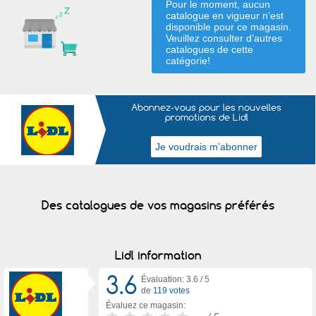
Pour le moment, aucun
catalogue en vigueur n’est
disponible pour ce magasin.
Veuillez consulter d’autres
catalogues de
cette
catégorie
!
Abonnez-vous pour les nouvelles
promotions de Lidl
Des catalogues de vos magasins préférés
Lidl information
3.6
Évaluation: 3.6 /
5
de
119 votes
Évaluez ce magasin: