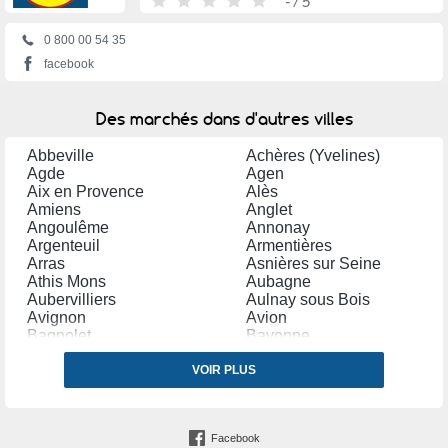
-
/ 5
0 800 00 54 35
facebook
Des marchés dans d'autres villes
Abbeville
Achères (Yvelines)
Agde
Agen
Aix en Provence
Alès
Amiens
Anglet
Angoulême
Annonay
Argenteuil
Armentières
Arras
Asnières sur Seine
Athis Mons
Aubagne
Aubervilliers
Aulnay sous Bois
Avignon
Avion
Bagnolet
Bayonne
Bègles
Belfort
Bergerac
VOIR PLUS
Béthune
Béziers
Blagnac
Bobigny
Bondy
Bordeaux
Boulogne sur Mer
Facebook
Bourg en Bresse
Bourges