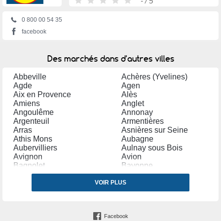
-
/ 5
0 800 00 54 35
facebook
Des marchés dans d'autres villes
Abbeville
Achères (Yvelines)
Agde
Agen
Aix en Provence
Alès
Amiens
Anglet
Angoulême
Annonay
Argenteuil
Armentières
Arras
Asnières sur Seine
Athis Mons
Aubagne
Aubervilliers
Aulnay sous Bois
Avignon
Avion
Bagnolet
Bayonne
Bègles
Belfort
Bergerac
VOIR PLUS
Béthune
Béziers
Blagnac
Bobigny
Bondy
Bordeaux
Boulogne sur Mer
Facebook
Bourg en Bresse
Bourges