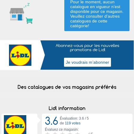
Pour le moment, aucun
catalogue en vigueur n’est
disponible pour ce magasin.
Veuillez consulter d’autres
catalogues de
cette
catégorie
!
Abonnez-vous pour les nouvelles
promotions de Lidl
Des catalogues de vos magasins préférés
Lidl information
3.6
Évaluation: 3.6 /
5
de
119 votes
Évaluez ce magasin: