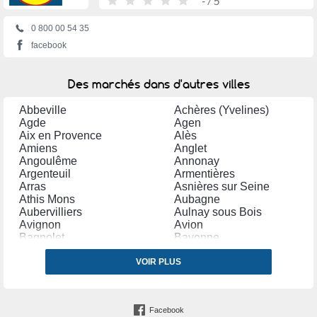
-
/ 5
0 800 00 54 35
facebook
Des marchés dans d'autres villes
Abbeville
Achères (Yvelines)
Agde
Agen
Aix en Provence
Alès
Amiens
Anglet
Angoulême
Annonay
Argenteuil
Armentières
Arras
Asnières sur Seine
Athis Mons
Aubagne
Aubervilliers
Aulnay sous Bois
Avignon
Avion
Bagnolet
Bayonne
Bègles
Belfort
Bergerac
VOIR PLUS
Béthune
Béziers
Blagnac
Bondy
Bordeaux
Boulogne sur Mer
Bourg en Bresse
Facebook
Bourges
Bourgoin Jallieu