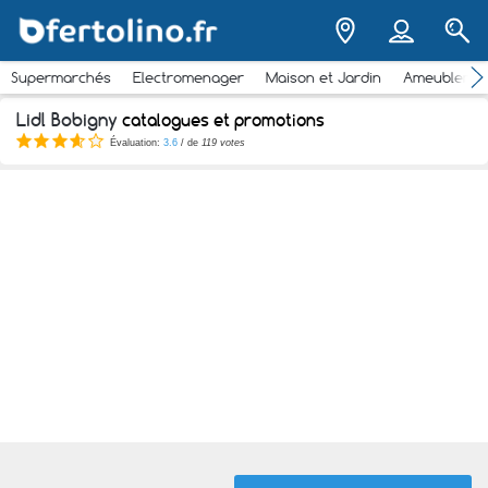
Supermarchés
Electromenager
Maison et Jardin
Ameubleme
Lidl Bobigny
catalogues et promotions
Évaluation:
3.6
/ de
119 votes