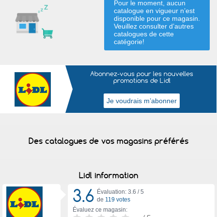
Pour le moment, aucun
catalogue en vigueur n’est
disponible pour ce magasin.
Veuillez consulter d’autres
catalogues de
cette
catégorie
!
Abonnez-vous pour les nouvelles
promotions de Lidl
Des catalogues de vos magasins préférés
Lidl information
3.6
Évaluation: 3.6 /
5
de
119 votes
Évaluez ce magasin: