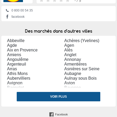
-
/ 5
0 800 00 54 35
facebook
Des marchés dans d'autres villes
Abbeville
Achères (Yvelines)
Agde
Agen
Aix en Provence
Alès
Amiens
Anglet
Angoulême
Annonay
Argenteuil
Armentières
Arras
Asnières sur Seine
Athis Mons
Aubagne
Aubervilliers
Aulnay sous Bois
Avignon
Avion
Bagnolet
Bayonne
Bègles
Belfort
Bergerac
VOIR PLUS
Béthune
Béziers
Blagnac
Bobigny
Bondy
Bordeaux
Boulogne sur Mer
Facebook
Bourg en Bresse
Bourges