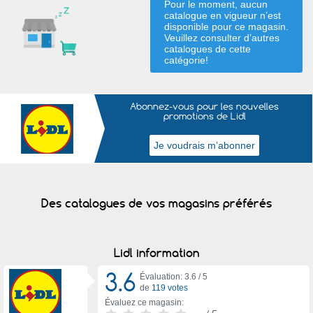
Pour le moment, aucun
catalogue en vigueur n’est
disponible pour ce magasin.
Veuillez consulter d’autres
catalogues de
cette
catégorie
!
Abonnez-vous pour les nouvelles
promotions de Lidl
Des catalogues de vos magasins préférés
Lidl information
3.6
Évaluation: 3.6 /
5
de
119 votes
Évaluez ce magasin: