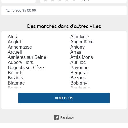
0 800 35 00 00
Des marchés dans d'autres villes
Alès
Alfortville
Anglet
Angoulême
Annemasse
Antony
Arcueil
Arras
Asnières sur Seine
Athis Mons
Aubervilliers
Aurillac
Bagnols sur Cèze
Bayonne
Belfort
Bergerac
Béziers
Bezons
Blagnac
Bobigny
Bondy
Bordeaux
Bourg en Bresse
Bourges
Brétigny sur Orge
VOIR PLUS
Brive la Gaillarde
Bron
Cannes
Carpentras
Castres (Tarn)
Cergy
Chalon sur Saône
Facebook
Chambéry
Champigny sur Marne
Charleville Mézières
Châteauroux