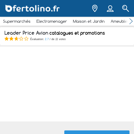
Supermarchés
Electromenager
Maison et Jardin
Ameubleme
Leader Price Avion
catalogues et promotions
Évaluation:
2.7
/ de
11 votes