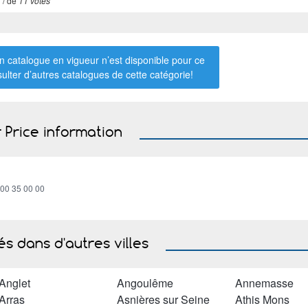
7
/ de
11 votes
 catalogue en vigueur n’est disponible pour ce
sulter d’autres catalogues de
cette catégorie
!
 Price information
800 35 00 00
s dans d'autres villes
Anglet
Angoulême
Annemasse
Arras
Asnières sur Seine
Athis Mons