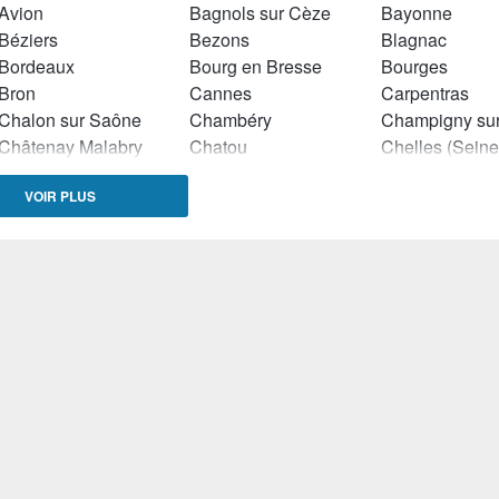
Avion
Bagnols sur Cèze
Bayonne
Béziers
Bezons
Blagnac
Bordeaux
Bourg en Bresse
Bourges
Bron
Cannes
Carpentras
Chalon sur Saône
Chambéry
Châtenay Malabry
Chatou
Clermont Ferrand
Colomiers
Corbeil Esson
VOIR PLUS
Dax
Drancy
Dreux
Epinay sur Seine
Fontaine (Isère)
Gardanne
Garges lès Gonesse
Gennevilliers
Halluin
Hyères
Istres
Joué lés Tours
La Celle Saint Cloud
La Courneuve
Laval
Le Blanc Mesnil
Le Bouscat
Le Creusot
Le Havre
Le Petit Quevil
Limoges
Livry Gargan
Lorient
Manosque
Mantes la Ville
Marly le Roi
Martigues
Melun
Menton
Millau
Montbéliard
Montrouge
Moulins (Allier)
Muret