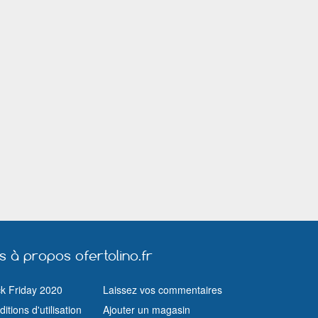
Nice
Nîmes
Olivet (Loiret)
Pantin
Paris
Pau
Puteaux
Quimper
Rennes
Riom
Rochefort (Charente Maritime)
Romainville
Rueil Malmaison
Saint Avold
Saint Chamon
Saint Genis Laval
Saint Herblain
Saint Quentin
Saint Raphaël (Var)
Salon de Prov
Savigny sur Orge
Sevran
Thionville
Toulon
Toulouse
Troyes
Vallauris
Vannes
Versailles
Vichy
Viry Châtillon
Vitrolles (Bouches du Rhône)
Vitry sur Seine
us à propos ofertolino.fr
ck Friday 2020
Laissez vos commentaires
itions d'utilisation
Ajouter un magasin