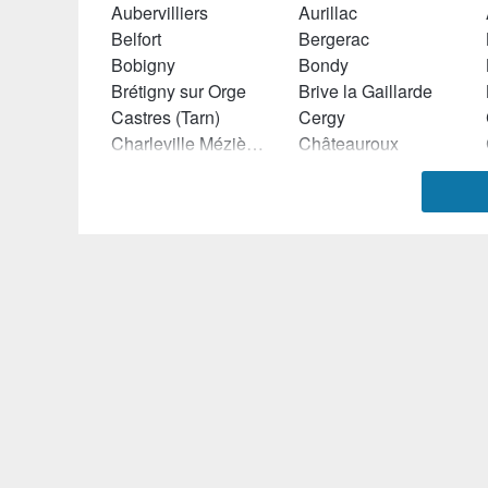
Aubervilliers
Aurillac
Belfort
Bergerac
Bobigny
Bondy
Brétigny sur Orge
Brive la Gaillarde
Castres (Tarn)
Cergy
Charleville Mézières
Châteauroux
Chennevières sur Marne
Cholet
Cormeilles en Parisis
Créteil
Echirolles
Epinal
Fougères
Fréjus
Givors
Guyancourt
Ivry sur Seine
Joinville le Pont
La Teste de Buch
La Valette du Var
Le Cannet
Le Chesnay
Le Plessis Robinson
Les Pennes Mirabeau
Lormont
Lyon
Marmande
Marseille
Mérignac (Gironde)
Meudon
Montluçon
Montreuil (Seine Saint Denis)