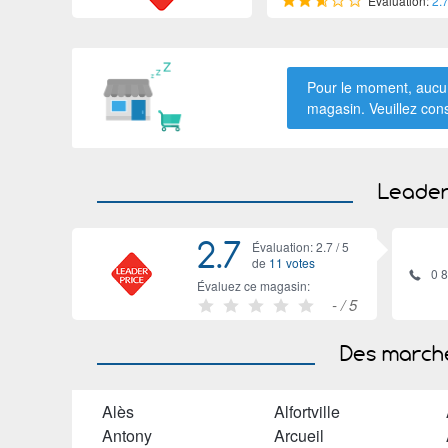
Évaluation:
2.
Pour le moment, aucun
magasin. Veuillez con
Leader
2.7
Évaluation: 2.7 /
5
de
11 votes
0 
Évaluez ce magasin:
-
/ 5
Des marché
Alès
Alfortville
Antony
Arcueil