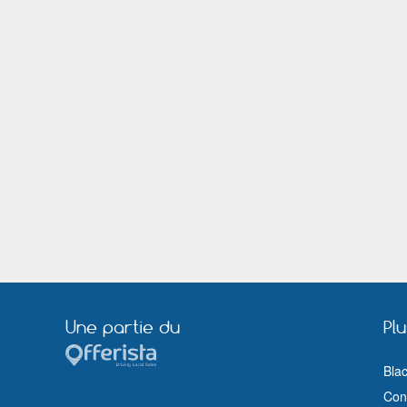
Nantes
Neuilly sur Marne
Orange
Orléans
Pessac
Pontault Combault
Rezé
Rillieux la Pape
Rosny sous Bois
Royan
Sainte Foy lès Lyon
Sainte Geneviève des Bois (Essonne)
Saint Médard en Jalles
Saint Nazaire (Loire Atlantique)
Sartrouville
Savigny le Temple
Sorgues
Thiais
Tournefeuille
Tours
Vaulx en Velin
Vendôme
Villeneuve sur Lot
Villeurbanne
Une partie du
Pl
Bla
Cond