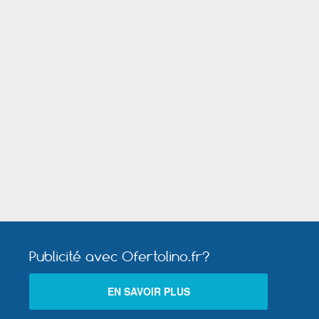
d
Saint Maur des Fossés
ence
Soisy sous Montmorency
Villefranche sur Saône
Publicité avec Ofertolino.fr?
EN SAVOIR PLUS