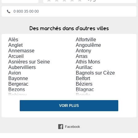
0 800 35 00 00
Des marchés dans d'autres villes
Alès
Alfortville
Anglet
Angoulême
Annemasse
Antony
Arcueil
Arras
Asnières sur Seine
Athis Mons
Aubervilliers
Aurillac
Avion
Bagnols sur Cèze
Bayonne
Belfort
Bergerac
Béziers
Bezons
Blagnac
Bobigny
Bondy
Bordeaux
Bourg en Bresse
Bourges
VOIR PLUS
Brétigny sur Orge
Brive la Gaillarde
Bron
Cannes
Carpentras
Castres (Tarn)
Cergy
Facebook
Chalon sur Saône
Chambéry
Champigny sur Marne
Charleville Mézières