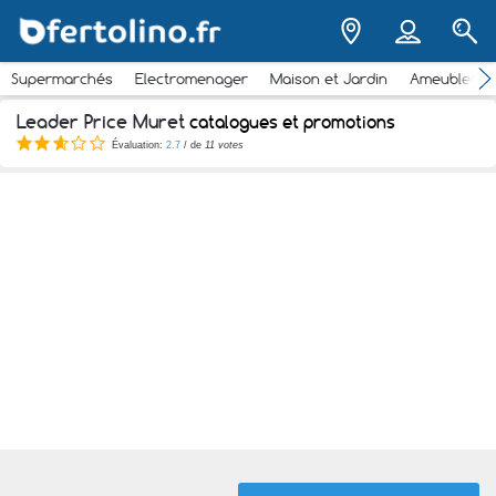
Supermarchés
Electromenager
Maison et Jardin
Ameubleme
Leader Price Muret
catalogues et promotions
Évaluation:
2.7
/ de
11 votes