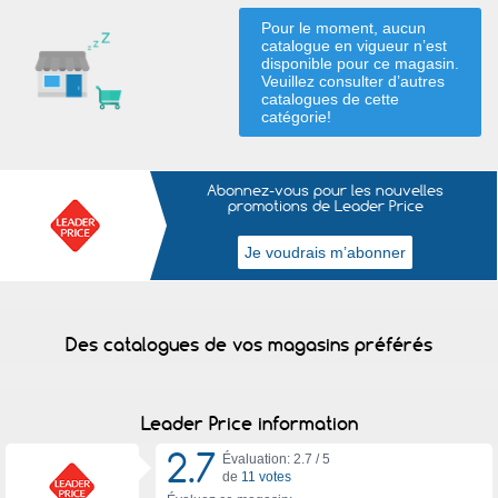
Pour le moment, aucun
catalogue en vigueur n’est
disponible pour ce magasin.
Veuillez consulter d’autres
catalogues de
cette
catégorie
!
Abonnez-vous pour les nouvelles
promotions de Leader Price
Des catalogues de vos magasins préférés
Leader Price information
2.7
Évaluation: 2.7 /
5
de
11 votes