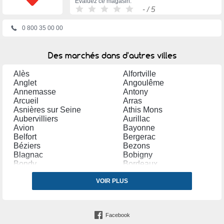
Évaluez ce magasin:
-
/ 5
0 800 35 00 00
Des marchés dans d'autres villes
Alès
Alfortville
Anglet
Angoulême
Annemasse
Antony
Arcueil
Arras
Asnières sur Seine
Athis Mons
Aubervilliers
Aurillac
Avion
Bayonne
Belfort
Bergerac
Béziers
Bezons
Blagnac
Bobigny
Bondy
Bordeaux
Bourg en Bresse
Bourges
Brétigny sur Orge
VOIR PLUS
Brive la Gaillarde
Bron
Cannes
Carpentras
Castres (Tarn)
Cergy
Chalon sur Saône
Facebook
Chambéry
Champigny sur Marne