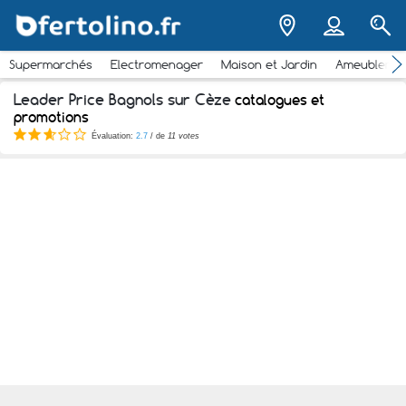
Supermarchés
Electromenager
Maison et Jardin
Ameubleme
Leader Price Bagnols sur Cèze
catalogues et
promotions
Évaluation:
2.7
/ de
11 votes