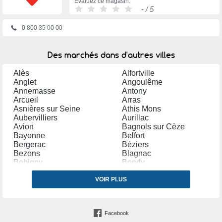
Évaluez ce magasin:
-
/ 5
0 800 35 00 00
Des marchés dans d'autres villes
Alès
Alfortville
Anglet
Angoulême
Annemasse
Antony
Arcueil
Arras
Asnières sur Seine
Athis Mons
Aubervilliers
Aurillac
Avion
Bagnols sur Cèze
Bayonne
Belfort
Bergerac
Béziers
Bezons
Blagnac
Bobigny
Bondy
Bordeaux
Bourg en Bresse
Bourges
VOIR PLUS
Brétigny sur Orge
Brive la Gaillarde
Bron
Cannes
Carpentras
Castres (Tarn)
Cergy
Facebook
Chalon sur Saône
Chambéry