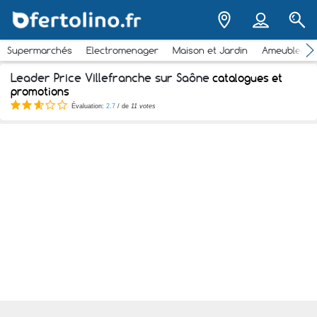
Supermarchés
Electromenager
Maison et Jardin
Ameubleme
Leader Price Villefranche sur Saône
catalogues et
promotions
Évaluation:
2.7
/ de
11 votes