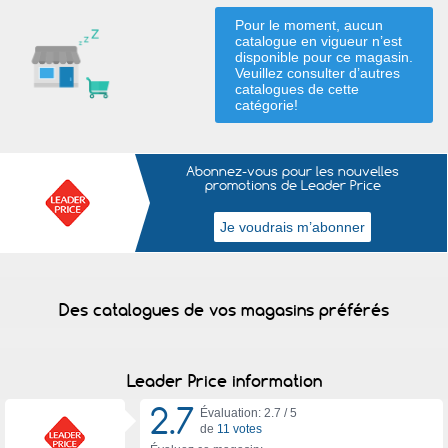
Pour le moment, aucun
catalogue en vigueur n’est
disponible pour ce magasin.
Veuillez consulter d’autres
catalogues de
cette
catégorie
!
Abonnez-vous pour les nouvelles
promotions de Leader Price
Des catalogues de vos magasins préférés
Leader Price information
2.7
Évaluation: 2.7 /
5
de
11 votes