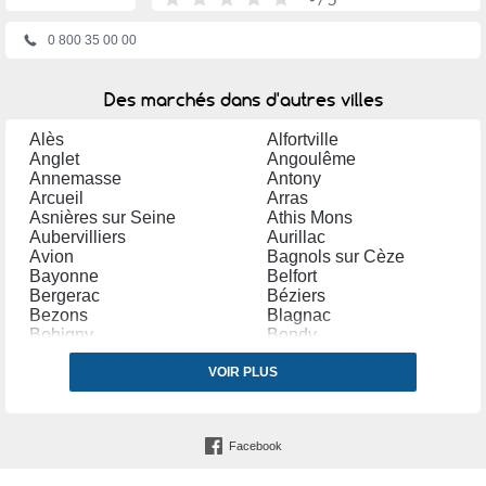
0 800 35 00 00
Des marchés dans d'autres villes
Alès
Alfortville
Anglet
Angoulême
Annemasse
Antony
Arcueil
Arras
Asnières sur Seine
Athis Mons
Aubervilliers
Aurillac
Avion
Bagnols sur Cèze
Bayonne
Belfort
Bergerac
Béziers
Bezons
Blagnac
Bobigny
Bondy
Bordeaux
Bourg en Bresse
Bourges
VOIR PLUS
Brétigny sur Orge
Brive la Gaillarde
Bron
Cannes
Carpentras
Castres (Tarn)
Cergy
Facebook
Chalon sur Saône
Chambéry
Champigny sur Marne
Charleville Mézières