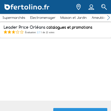
Supermarchés
Electromenager
Maison et Jardin
Ameubleme
Leader Price Orléans
catalogues et promotions
Évaluation:
2.7
/ de
11 votes