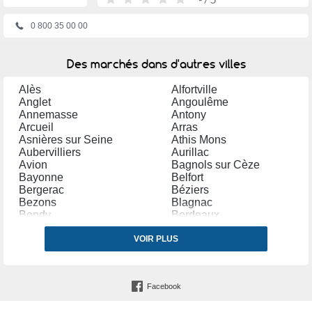
0 800 35 00 00
Des marchés dans d'autres villes
Alès
Alfortville
Anglet
Angoulême
Annemasse
Antony
Arcueil
Arras
Asnières sur Seine
Athis Mons
Aubervilliers
Aurillac
Avion
Bagnols sur Cèze
Bayonne
Belfort
Bergerac
Béziers
Bezons
Blagnac
Bondy
Bordeaux
Bourg en Bresse
Bourges
Brétigny sur Orge
VOIR PLUS
Brive la Gaillarde
Bron
Cannes
Carpentras
Castres (Tarn)
Cergy
Chalon sur Saône
Facebook
Chambéry
Champigny sur Marne
Charleville Mézières
Châteauroux