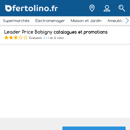
Supermarchés
Electromenager
Maison et Jardin
Ameubleme
Leader Price Bobigny
catalogues et promotions
Évaluation:
2.7
/ de
11 votes