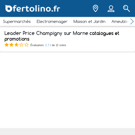
Supermarchés
Electromenager
Maison et Jardin
Ameubleme
Leader Price Champigny sur Marne
catalogues et
promotions
Évaluation:
2.7
/ de
11 votes