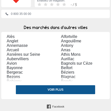
Évaluez ce magasin:
-
/ 5
0 800 35 00 00
Des marchés dans d'autres villes
Alès
Alfortville
Anglet
Angoulême
Annemasse
Antony
Arcueil
Arras
Asnières sur Seine
Athis Mons
Aubervilliers
Aurillac
Avion
Bagnols sur Cèze
Bayonne
Belfort
Bergerac
Béziers
Bezons
Blagnac
Bobigny
Bondy
Bordeaux
Bourg en Bresse
Bourges
VOIR PLUS
Brétigny sur Orge
Brive la Gaillarde
Bron
Cannes
Carpentras
Castres (Tarn)
Cergy
Facebook
Chalon sur Saône
Chambéry