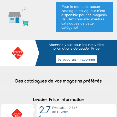
Pour le moment, aucun
catalogue en vigueur n’est
disponible pour ce magasin.
Veuillez consulter d’autres
catalogues de
cette
catégorie
!
Abonnez-vous pour les nouvelles
promotions de Leader Price
Des catalogues de vos magasins préférés
Leader Price information
2.7
Évaluation: 2.7 /
5
de
11 votes