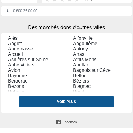
0 800 35 00 00
Des marchés dans d'autres villes
Alès
Alfortville
Anglet
Angoulême
Annemasse
Antony
Arcueil
Arras
Asnières sur Seine
Athis Mons
Aubervilliers
Aurillac
Avion
Bagnols sur Cèze
Bayonne
Belfort
Bergerac
Béziers
Bezons
Blagnac
Bobigny
Bondy
Bordeaux
Bourg en Bresse
Bourges
VOIR PLUS
Brétigny sur Orge
Brive la Gaillarde
Bron
Cannes
Carpentras
Castres (Tarn)
Cergy
Facebook
Chalon sur Saône
Chambéry
Champigny sur Marne
Charleville Mézières