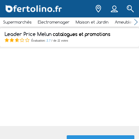
Supermarchés
Electromenager
Maison et Jardin
Ameubleme
Leader Price Melun
catalogues et promotions
Évaluation:
2.7
/ de
11 votes