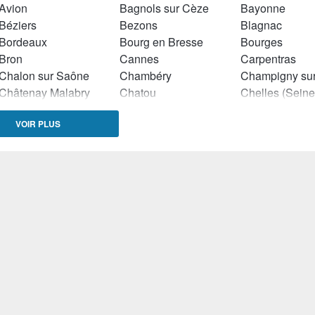
Avion
Bagnols sur Cèze
Bayonne
Béziers
Bezons
Blagnac
Bordeaux
Bourg en Bresse
Bourges
Bron
Cannes
Carpentras
Chalon sur Saône
Chambéry
Châtenay Malabry
Chatou
Clermont Ferrand
Colomiers
Corbeil Esson
VOIR PLUS
Dax
Drancy
Dreux
Epinay sur Seine
Fontaine (Isère)
Gardanne
Garges lès Gonesse
Gennevilliers
Halluin
Hyères
Istres
Joué lés Tours
La Celle Saint Cloud
La Courneuve
Laval
Le Blanc Mesnil
Le Bouscat
Le Creusot
Le Havre
Le Petit Quevil
Les Ulis
Limoges
Livry Gargan
Lyon
Manosque
Mantes la Ville
Marseille
Martigues
Melun
Meudon
Millau
Montbéliard
Montreuil (Seine Saint Denis)
Montrouge
Moulins (Allier