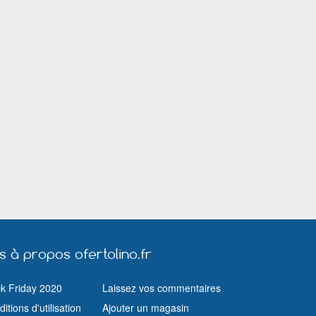
Neuilly sur Marne
Nice
Nîmes
Orléans
Pantin
Paris
Pontault Combault
Puteaux
Quimper
Rillieux la Pape
Riom
Royan
Rueil Malmaison
Saint Avold
Sainte Geneviève des Bois (Essonne)
Saint Genis Laval
Saint Quentin
Saint Raphaël (Var)
Salon de Prov
Savigny sur Orge
Sevran
Thionville
Toulon
Toulouse
Troyes
Vallauris
Vannes
Versailles
Vichy
Viry Châtillon
Vitrolles (Bouches du Rhône)
Vitry sur Seine
us à propos ofertolino.fr
ck Friday 2020
Laissez vos commentaires
itions d'utilisation
Ajouter un magasin