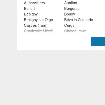
Aubervilliers
Aurillac
Belfort
Bergerac
Bobigny
Bondy
Brétigny sur Orge
Brive la Gaillarde
Castres (Tarn)
Cergy
Charleville Mézières
Châteauroux
Chennevières sur Marne
Cholet
Cormeilles en Parisis
Créteil
Echirolles
Epinal
Fougères
Fréjus
Givors
Guyancourt
Ivry sur Seine
Joinville le Pont
La Teste de Buch
La Valette du Var
Le Cannet
Le Chesnay
Le Plessis Robinson
Les Pennes Mirabeau
Lorient
Lormont
Marly le Roi
Marmande
Menton
Mérignac (Gironde)
Montigny lès Cormeilles
Montluçon