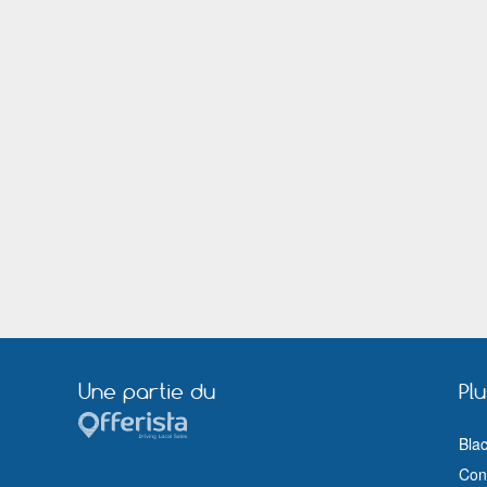
Muret
Nantes
Olivet (Loiret)
Orange
Pau
Pessac
Rennes
Rezé
Romainville
Rosny sous Bois
Saint Chamond
Sainte Foy lès Lyon
Saint Médard en Jalles
Saint Nazaire (Loire Atlantique)
Sartrouville
Savigny le Temple
Sorgues
Thiais
Tournefeuille
Tours
Vaulx en Velin
Vendôme
Villeneuve sur Lot
Villeurbanne
Une partie du
Pl
Bla
Cond