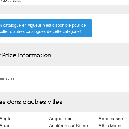
7
/ de
11 votes
 catalogue en vigueur n’est disponible pour ce
sulter d’autres catalogues de
cette catégorie
!
 Price information
800 35 00 00
s dans d'autres villes
Anglet
Angoulême
Annemasse
Arras
Asnières sur Seine
Athis Mons