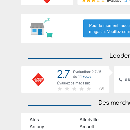
Évaluation:
2.
Pour le moment, aucun
magasin. Veuillez con
Leader
2.7
Évaluation: 2.7 /
5
de
11 votes
0 
Évaluez ce magasin:
-
/ 5
Des marché
Alès
Alfortville
Antony
Arcueil