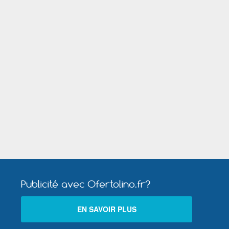
Rochefort (Charente Maritime)
Saint Maur des Fossés
ence
Soisy sous Montmorency
Villefranche sur Saône
Publicité avec Ofertolino.fr?
EN SAVOIR PLUS