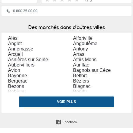
0 800 35 00 00
Des marchés dans d'autres villes
Alès
Alfortville
Anglet
Angoulême
Annemasse
Antony
Arcueil
Arras
Asnières sur Seine
Athis Mons
Aubervilliers
Aurillac
Avion
Bagnols sur Cèze
Bayonne
Belfort
Bergerac
Béziers
Bezons
Blagnac
Bobigny
Bondy
Bordeaux
Bourg en Bresse
Bourges
VOIR PLUS
Brétigny sur Orge
Brive la Gaillarde
Bron
Cannes
Carpentras
Castres (Tarn)
Cergy
Facebook
Chalon sur Saône
Chambéry
Champigny sur Marne
Charleville Mézières