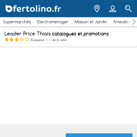
Supermarchés
Electromenager
Maison et Jardin
Ameubleme
Leader Price Thiais
catalogues et promotions
Évaluation:
2.7
/ de
11 votes