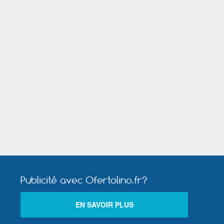
d
Saint Maur des Fossés
ence
Soisy sous Montmorency
Villefranche sur Saône
Publicité avec Ofertolino.fr?
EN SAVOIR PLUS