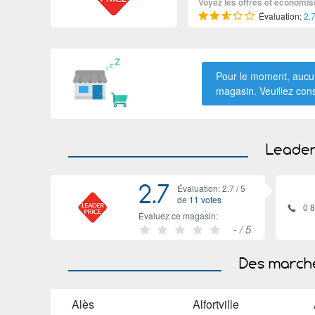
Voyez les offres et économis
Évaluation:
2.
Pour le moment, aucun
magasin. Veuillez con
Leader
2.7
Évaluation: 2.7 /
5
de
11 votes
0 
Évaluez ce magasin:
-
/ 5
Des marché
Alès
Alfortville