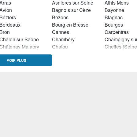
Arras
Asnières sur Seine
Athis Mons
Avion
Bagnols sur Cèze
Bayonne
Béziers
Bezons
Blagnac
Bordeaux
Bourg en Bresse
Bourges
Bron
Cannes
Carpentras
Chalon sur Saône
Chambéry
Châtenay Malabry
Chatou
Colomiers
Corbeil Essonnes
VOIR PLUS
Drancy
Dreux
Echirolles
Fontaine (Isère)
Fontenay aux Roses
Fougères
Garges lès Gonesse
Gennevilliers
Givors
Hyères
Istres
Ivry sur Seine
La Celle Saint Cloud
La Courneuve
La Teste de B
Le Blanc Mesnil
Le Bouscat
Le Cannet
Le Havre
Le Petit Quevilly
Limoges
Livry Gargan
Lorient
Manosque
Mantes la Ville
Marly le Roi
Martigues
Melun
Menton
Millau
Montbéliard