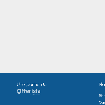
Montluçon
Montreuil (Seine Saint Denis)
Nantes
Neuilly sur Marne
Orange
Orléans
Pessac
Pontault Combault
Rezé
Rillieux la Pape
Rosny sous Bois
Royan
Sainte Foy lès Lyon
Sainte Geneviève des Bois (Essonne)
Saint Médard en Jalles
Saint Nazaire (Loire Atlantique)
Sartrouville
Savigny le Temple
Sorgues
Thiais
Tournefeuille
Tours
Vaulx en Velin
Vendôme
Villeneuve sur Lot
Villeurbanne
Une partie du
Pl
Bla
Cond