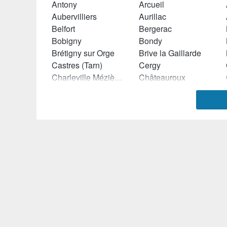
Antony
Arcueil
Aubervilliers
Aurillac
Belfort
Bergerac
Bobigny
Bondy
Brétigny sur Orge
Brive la Gaillarde
Castres (Tarn)
Cergy
Charleville Mézières
Châteauroux
Cholet
Clermont Ferrand
Créteil
Dax
Epinal
Epinay sur Seine
Fréjus
Gardanne
Guyancourt
Halluin
Joinville le Pont
Joué lés Tours
La Valette du Var
Laval
Le Chesnay
Le Creusot
Les Pennes Mirabeau
Les Ulis
Lormont
Lyon
Marmande
Marseille
Mérignac (Gironde)
Meudon