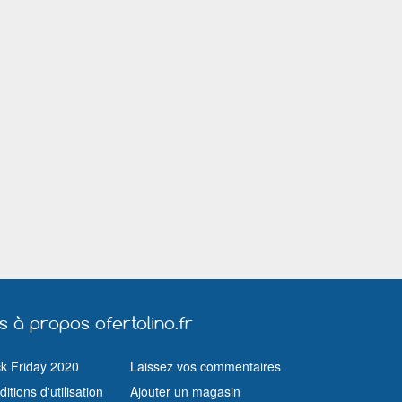
Montrouge
Moulins (Allier)
Muret
Nice
Nîmes
Olivet (Loiret)
Pantin
Paris
Pau
Puteaux
Quimper
Rennes
Riom
Rochefort (Charente Maritime)
Romainville
Rueil Malmaison
Saint Avold
Saint Chamon
Saint Genis Laval
Saint Herblain
Saint Quentin
Saint Raphaël (Var)
Salon de Prov
Savigny sur Orge
Sevran
Thionville
Toulon
Toulouse
Troyes
Vallauris
Vannes
Versailles
Vichy
Viry Châtillon
Vitrolles (Bouches du Rhône)
Vitry sur Seine
us à propos ofertolino.fr
ck Friday 2020
Laissez vos commentaires
itions d'utilisation
Ajouter un magasin