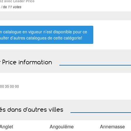
ez avec Leader Price
7
/ de
11 votes
 catalogue en vigueur n’est disponible pour ce
sulter d’autres catalogues de
cette catégorie
!
 Price information
800 35 00 00
s dans d'autres villes
Anglet
Angoulême
Annemasse