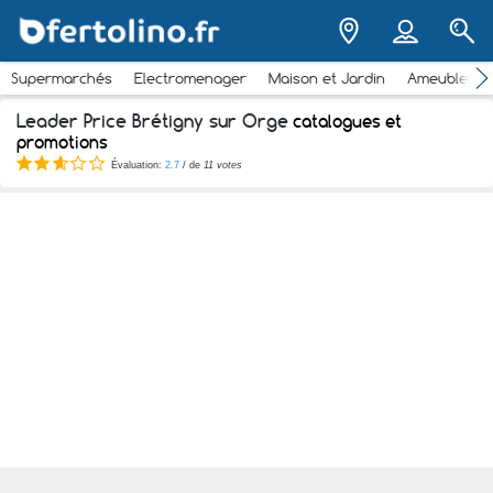
Supermarchés
Electromenager
Maison et Jardin
Ameubleme
Leader Price Brétigny sur Orge
catalogues et
promotions
Évaluation:
2.7
/ de
11 votes