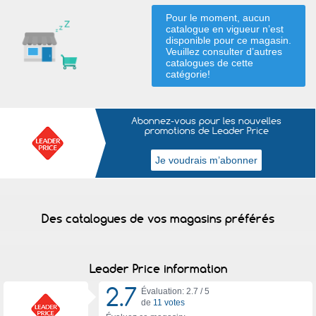
Pour le moment, aucun
catalogue en vigueur n’est
disponible pour ce magasin.
Veuillez consulter d’autres
catalogues de
cette
catégorie
!
Abonnez-vous pour les nouvelles
promotions de Leader Price
Des catalogues de vos magasins préférés
Leader Price information
2.7
Évaluation: 2.7 /
5
de
11 votes