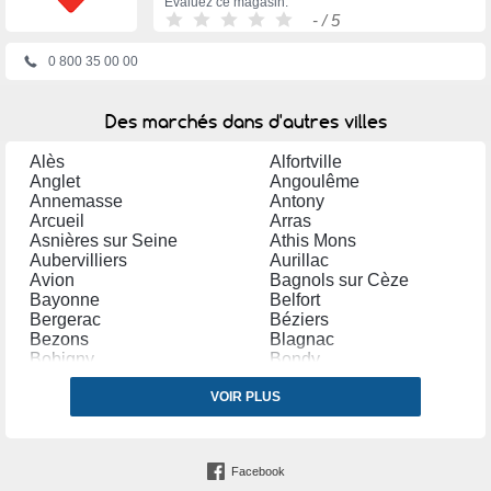
Évaluez ce magasin:
-
/ 5
0 800 35 00 00
Des marchés dans d'autres villes
Alès
Alfortville
Anglet
Angoulême
Annemasse
Antony
Arcueil
Arras
Asnières sur Seine
Athis Mons
Aubervilliers
Aurillac
Avion
Bagnols sur Cèze
Bayonne
Belfort
Bergerac
Béziers
Bezons
Blagnac
Bobigny
Bondy
Bordeaux
Bourg en Bresse
Bourges
VOIR PLUS
Brive la Gaillarde
Bron
Cannes
Carpentras
Castres (Tarn)
Cergy
Chalon sur Saône
Facebook
Chambéry
Champigny sur Marne